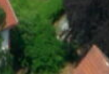
Nádherná podhorská krajina v Lužických
horách je místem, kde již dlouhá léta najdete
oblíbený zámek Lemberk s bohatou historií.