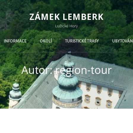
ZÁMEK LEMBERK
Lužické Hory
INFORMACE
OKOLÍ
TURISTICKÉ TRASY
UBYTOVÁN
Autor:
region-tour
hing Found