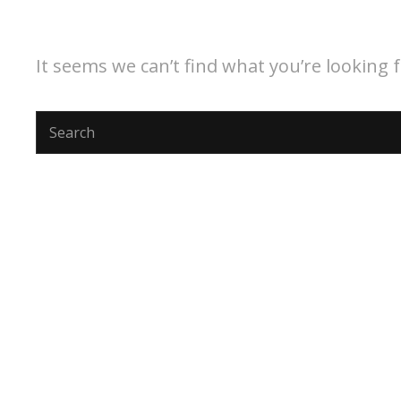
It seems we can’t find what you’re looking 
Search
for: